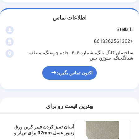
اطلاعات تماس
Stella Li
+8618362561302
ساختمان کانگ یانگ، شماره ۴۰۶، جاده چونفنگ، منطقه
شیانگچنگ، سوژو، چین
اکنون تماس بگیرید
بهترين قيمت رو براي
آسان تمیز کردن فیبر کربن ورق
زنبور عسل 32mm برای تریلر و
پنل ون