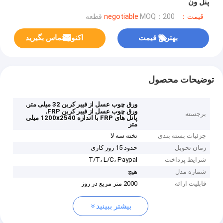
پنل ون
قیمت：negotiable
MOQ：200 قطعه
بهترین قیمت
اکنون تماس بگیرید
توضیحات محصول
,
ورق چوب عسل از فیبر کربن 32 میلی متر
,
ورق چوب عسل از فیبر کربن FRP
برجسته
پانل های FRP با اندازه 1200x2540 میلی
متر
جزئیات بسته بندی
تخته سه لا
زمان تحویل
حدود 15 روز کاری
شرایط پرداخت
T/T، L/C، Paypal
شماره مدل
هیچ
قابلیت ارائه
2000 متر مربع در روز
بیشتر ببینید