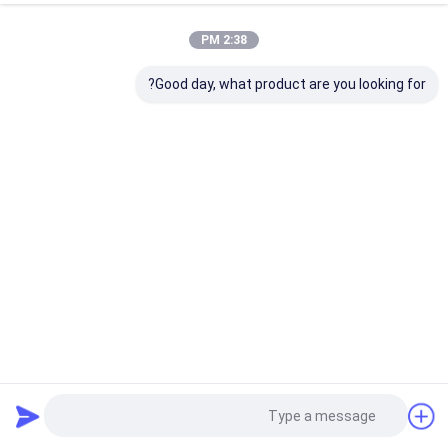
2:38 PM
Good day, what product are you looking for?
پنل های عسل FRP سازگار با محیط زیست 1600x2150mm
قدرت مکانیکی بالا
پانل های زنبور عسل FRP
2023-11-27
292 نظرات