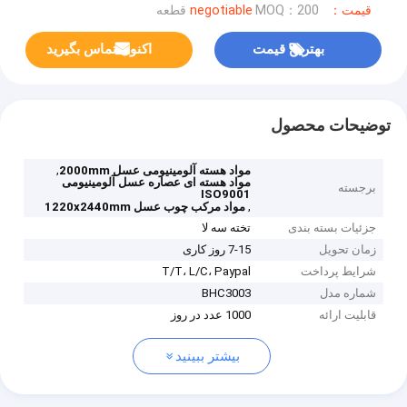
قیمت：negotiable
MOQ：200 قطعه
بهترین قیمت
اکنون تماس بگیرید
توضیحات محصول
,
مواد هسته آلومینیومی عسل 2000mm
مواد هسته ای عصاره عسل آلومینیومی
برجسته
ISO9001
,
مواد مرکب چوب عسل 1220x2440mm
جزئیات بسته بندی
تخته سه لا
زمان تحویل
7-15 روز کاری
شرایط پرداخت
T/T، L/C، Paypal
شماره مدل
BHC3003
قابلیت ارائه
1000 عدد در روز
بیشتر ببینید