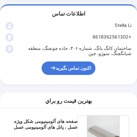
اطلاعات تماس
Stella Li
+8618362561302
ساختمان کانگ یانگ، شماره ۴۰۶، جاده چونفنگ، منطقه
شیانگچنگ، سوژو، چین
اکنون تماس بگیرید
بهترين قيمت رو براي
صفحه های آلومینیومی شکل ویژه
عسل ، پانل های آلومینیومی عسل
برای هنرمندان