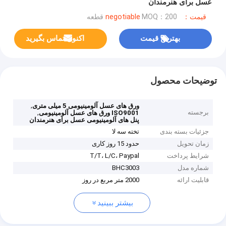
عسل برای هنرمندان
قیمت：negotiable
MOQ：200 قطعه
بهترین قیمت
اکنون تماس بگیرید
توضیحات محصول
,
ورق های عسل آلومینیومی 5 میلی متری
برجسته
,
ISO9001 ورق های عسل آلومینیومی
پنل های آلومینیومی عسل برای هنرمندان
جزئیات بسته بندی
تخته سه لا
زمان تحویل
حدود 15 روز کاری
شرایط پرداخت
T/T، L/C، Paypal
شماره مدل
BHC3003
قابلیت ارائه
2000 متر مربع در روز
بیشتر ببینید